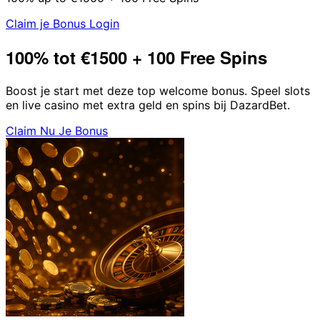
Claim je Bonus
Login
100% tot €1500 + 100 Free Spins
Boost je start met deze top welcome bonus. Speel slots
en live casino met extra geld en spins bij DazardBet.
Claim Nu Je Bonus