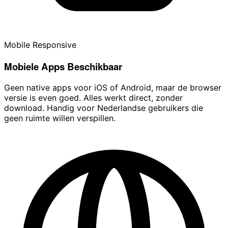
Mobile Responsive
Mobiele Apps Beschikbaar
Geen native apps voor iOS of Android, maar de browser
versie is even goed. Alles werkt direct, zonder
download. Handig voor Nederlandse gebruikers die
geen ruimte willen verspillen.