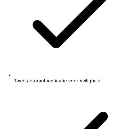
Tweefactorauthenticatie voor veiligheid