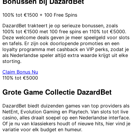
Bonussen bij DazardBet
100% tot €1500 + 100 Free Spins
DazardBet trakteert je op serieuze bonussen, zoals
100% tot €1500 met 100 free spins en 110% tot €5000.
Deze welcome deals geven je meer speelgeld voor slots
en tafels. Er zijn ook doorlopende promoties en een
loyalty programma met cashback en VIP perks, zodat je
als Nederlandse speler altijd extra waarde krijgt uit elke
storting.
Claim Bonus Nu
110% tot €5000
Grote Game Collectie DazardBet
DazardBet biedt duizenden games van top providers als
NetEnt, Evolution Gaming en Playtech. Van slots tot live
casino, alles draait soepel op een Nederlandse interface.
Of je nu van klassiekers houdt of nieuwe hits, hier vind je
variatie voor elk budget en humeur.