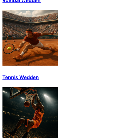
Voetbal Wedden
Tennis Wedden